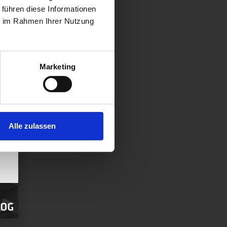
@neutralog.com
 führen diese Informationen
g@neutralog.com
ie im Rahmen Ihrer Nutzung
og.com
neutralog.com
Marketing
Alle zulassen