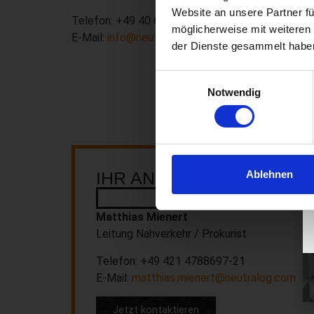
Website an unsere Partner fü
Telefon: +49 40 6002669-0
möglicherweise mit weiteren
E-Mail:
info@neutralog.com
der Dienste gesammelt habe
Einwilligungsauswahl
Notwendig
Ablehnen
IHR ANSPRECHPARTNER
BREMEN
Matthias Mienert
Leitung Nahverkehr / Prokurist
Telefon: +49 421 4788697-21
E-Mail:
matthias.mienert@neutralog.com
Jetzt kontaktieren