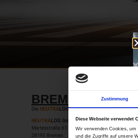
BREMEN
Zustimmung
Die
NEUTRA
LOG GmbH
wurde 2011 in Bremen g
Diese Webseite verwendet 
NEUTRA
LOG GmbH
Martinistraße 61
Wir verwenden Cookies, um I
28195 Bremen
und die Zugriffe auf unsere 