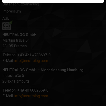
Datenschutzerklärung
Impressum
AGB
NEUTRALOG GmbH
Martinistraße 61
28195 Bremen
Telefon: +49 421 4788697-0
E-Mail:
info@neutralog.com
NEUTRALOG GmbH – Niederlassung Hamburg
Indiastraße 5
20457 Hamburg
Telefon: +49 40 6002669-0
E-Mail:
info@neutralog.com