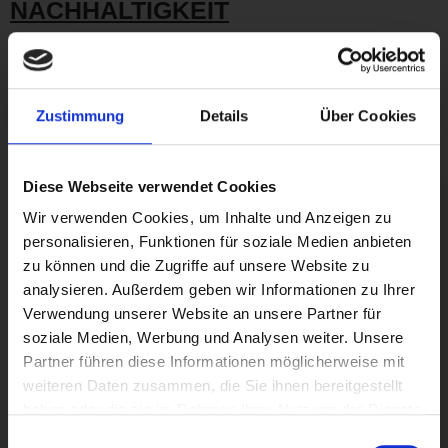
NACHHALTIGKEIT
Grüne Logistik
, den Umweltgedanken stets im Blick:
Um unseren Kunden und dem Umweltgedanken durch
Zustimmung
Details
Über Cookies
Emissionsverminderung gerecht zu werden, ergänzen wir für
Sie bei Bedarf den Truck-Transport auf der Straße
unkompliziert und flexibel mit den beiden multimodalen
Diese Webseite verwendet Cookies
Verkehrsträgern Bahn und Binnenschiff.
Wir verwenden Cookies, um Inhalte und Anzeigen zu
Die durch
NEUTRA
LOG
eingesetzten Fahrer agieren mit
personalisieren, Funktionen für soziale Medien anbieten
einer modernen Fahrzeugflotte und unser neues Chassis-
zu können und die Zugriffe auf unsere Website zu
Equipment ist ausgestattet mit energieeffizienten Bauteilen,
analysieren. Außerdem geben wir Informationen zu Ihrer
die zu einer CO₂-Reduzierung beitragen.
Verwendung unserer Website an unsere Partner für
Selbstverständlich arbeiten wir in sämtlichen Büros nahezu
soziale Medien, Werbung und Analysen weiter. Unsere
papierlos.
Partner führen diese Informationen möglicherweise mit
weiteren Daten zusammen, die Sie ihnen bereitgestellt
NEUTRA
LOG
hat mit
PRIMA
KLIMA
CO₂-Emissionen in Höhe
haben oder die sie im Rahmen Ihrer Nutzung der Dienste
von 2 Tonnen eingebunden. Das
Zertifikat
bestätigt, dass
WIR EXPANDIEREN!
gesammelt haben.
Einwilligungsauswahl