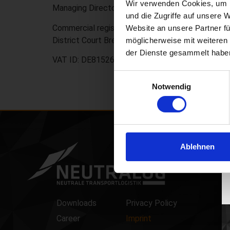
Wir verwenden Cookies, um I
Managing Director: Oliver Meyer
und die Zugriffe auf unsere 
Commercial register: HRB 26959
Website an unsere Partner fü
District Court Bremen
möglicherweise mit weiteren
der Dienste gesammelt habe
VAT ID: DE815268127
Einwilligungsauswahl
Notwendig
Ablehnen
Downloads
Privacy Policy
Career
Imprint