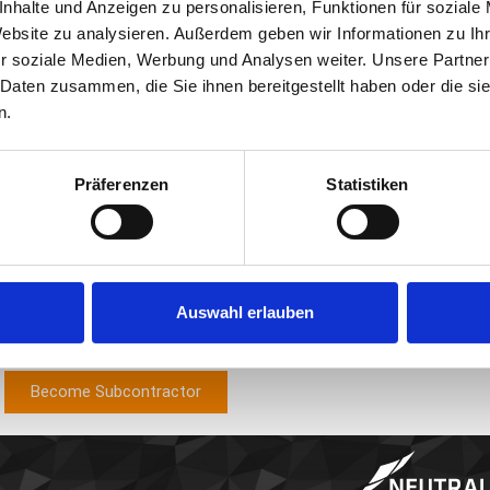
WE ARE
nhalte und Anzeigen zu personalisieren, Funktionen für soziale
Website zu analysieren. Außerdem geben wir Informationen zu I
EXPANDING!
r soziale Medien, Werbung und Analysen weiter. Unsere Partner
 Daten zusammen, die Sie ihnen bereitgestellt haben oder die s
n.
Subcontractors
wanted for local and long-distance container
Präferenzen
Statistiken
transport, as well as for the
West Port Traffic
gesucht
!
We offer full capacity with fair compensation!
For further information, please contact us at:
sub@neutralog.com
or
0171 977 67 81
Auswahl erlauben
We look forward to seeing you!
Become Subcontractor
NEUTRALOG GmbH
NEUTRALOG GmbH – Branch Ha
Martinistr. 61
Indiastr. 5
28195 Bremen
20457 Hamburg